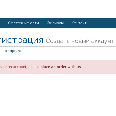
й
Состояние сети
Филиалы
Контакт
гистрация
Создать новый аккаунт..
Регистрация
eate an account, please
place an order with us