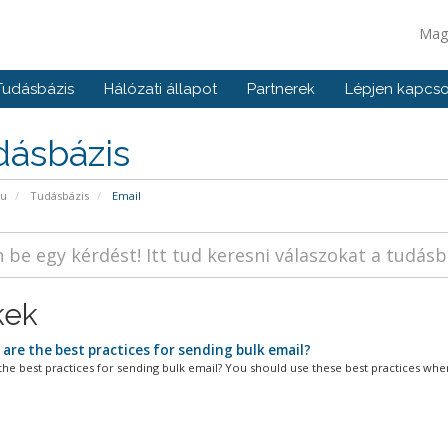
Mag
Tudásbázis
Hálózati állapot
Partnerek
Lépjen kapcso
dásbázis
pu
Tudásbázis
Email
kek
are the best practices for sending bulk email?
the best practices for sending bulk email? You should use these best practices when