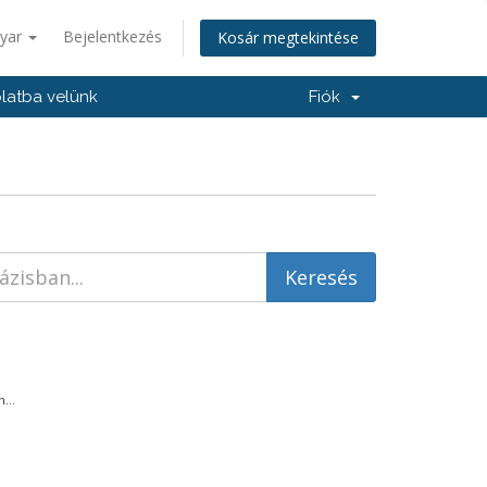
yar
Bejelentkezés
Kosár megtekintése
latba velünk
Fiók
...